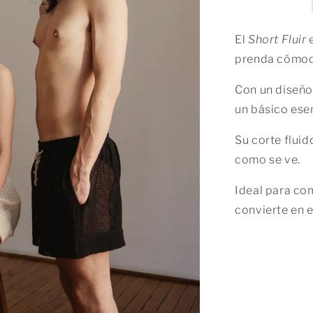
El
Short Fluir
e
prenda cómoda
Con un diseño 
un básico esen
Su corte fluid
como se ve.
Ideal para com
convierte en e