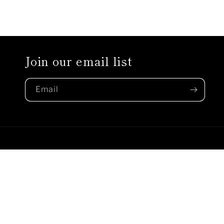
Join our email list
Email
Country/region
MXN $ | Mexico
© 2026,
Brizegno
Powered by Shopify