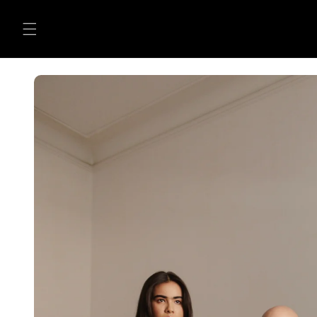
Skip to
content
Skip to
product
information